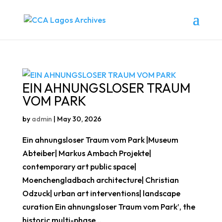
EIN AHNUNGSLOSER TRAUM
VOM PARK
by
admin
|
May 30, 2026
Ein ahnungsloser Traum vom Park |Museum
Abteiber| Markus Ambach Projekte|
contemporary art public space|
Moenchengladbach architecture| Christian
Odzuck| urban art interventions| landscape
curation Ein ahnungsloser Traum vom Park’, the
historic multi-phase...